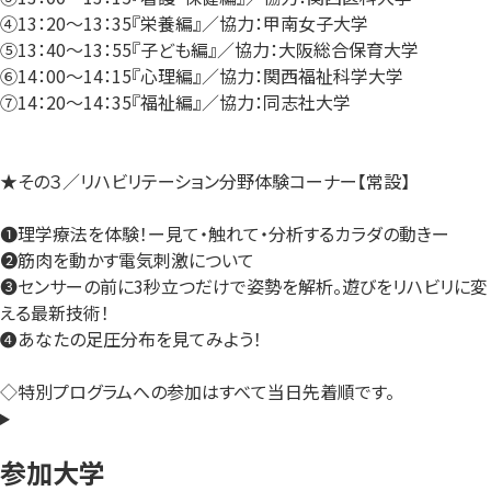
④13：20～13：35『栄養編』／協力：甲南女子大学
⑤13：40～13：55『子ども編』／協力：大阪総合保育大学
⑥14：00～14：15『心理編』／協力：関西福祉科学大学
⑦14：20～14：35『福祉編』／協力：同志社大学
★その３／リハビリテーション分野体験コーナー【常設】
❶理学療法を体験！ー見て・触れて・分析するカラダの動きー
❷筋肉を動かす電気刺激について
❸センサーの前に3秒立つだけで姿勢を解析。遊びをリハビリに変
える最新技術！
❹あなたの足圧分布を見てみよう！
◇特別プログラムへの参加はすべて当日先着順です。
参加大学