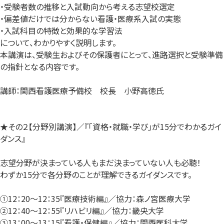
・受験者数の推移と入試動向から考える志望校選定
・偏差値だけでは分からない看護・医療系入試の実態
・入試科目の特徴と効果的な学習法
について、わかりやすく説明します。
本講演は、受験生およびその保護者にとって、進路選択と受験準備
の指針となる内容です。
講師：関西看護医療予備校 校長 小野高徳氏
★その２【分野別講演】／『「資格・就職・学び」が15分でわかるガイ
ダンス』
志望分野が決まっている人もまだ決まっていない人も必聴！
わずか15分で各分野のことが理解できるガイダンスです。
①12：20～12：35『医療技術編』／協力：森ノ宮医療大学
②12：40～12：55『リハビリ編』／協力：畿央大学
③13：00～13：15『看護・保健編』／協力：関西医科大学